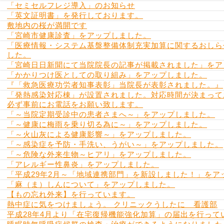
「セミセルフレジ導入」のお知らせ
「英文証明書」を発行しております。
敷地内の桜が満開です
「宮崎市健康診査」をアップしました。
「医療情報・システム基盤整備体制充実加算に関するおしら
した。
「宮崎日日新聞にて当院院長の記事が掲載されました」をア
「かかりつけ医としての取り組み」をアップしました。
『「救急医療功労者知事表彰」当院長が表彰されました。』
「発熱感染対応棟」が設置されました。対応時間が決まって
必ず事前にお電話をお願い致します。
「～当院定期受診中の患者さまへ～」をアップしました。
「～健康に梅雨を乗り切る為に～」をアップしました。
「～火山灰による健康影響～」をアップしました。
「～感染症を予防・手洗い、うがい～」をアップしました。
「～危険な外来生物～ヒアリ」をアップしました。
「アレルギー性鼻炎」をアップしました。
「平成29年2月～「地域連携部門」を新設しました！」をア
「麻（ま）しんについて」をアップしました。
【もの忘れ外来】を行っています。
熱中症に気をつけましょう。 クリニックうしたに 看護部
平成28年4月より「在宅復帰機能強化加算」の届出を行って