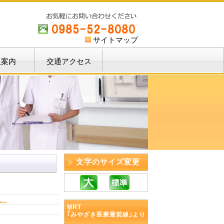
サイトマップ
人案内
交通アクセス
文字のサイズ変更
。
MRT
｢みやざき医療最前線｣より