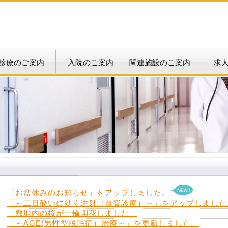
診療のご案内
入院のご案内
関連施設のご案内
求
「お盆休みのお知らせ」をアップしました。
「～二日酔いに効く注射（自費診療）～」をアップしました
「敷地内の桜が一輪開花しました」
「～AGE(男性型脱毛症）治療～」を更新しました。