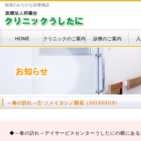
地域のみぢかな診療施設
HOME
クリニックのご案内
診療のご案内
入
～春の訪れ～
① ソメイヨシノ開花（2013/03/19）
◆～春の訪れ～デイサービスセンターうしたにの横にある