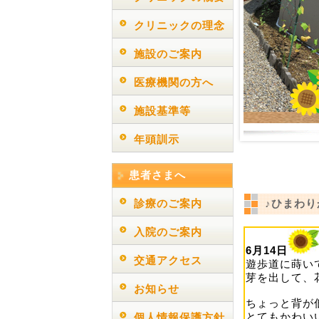
クリニックの理念
施設のご案内
医療機関の方へ
施設基準等
年頭訓示
患者さまへ
診療のご案内
♪ひまわ
入院のご案内
6月14日
交通アクセス
遊歩道に蒔い
芽を出して、
お知らせ
ちょっと背が
とてもかわい
個人情報保護方針