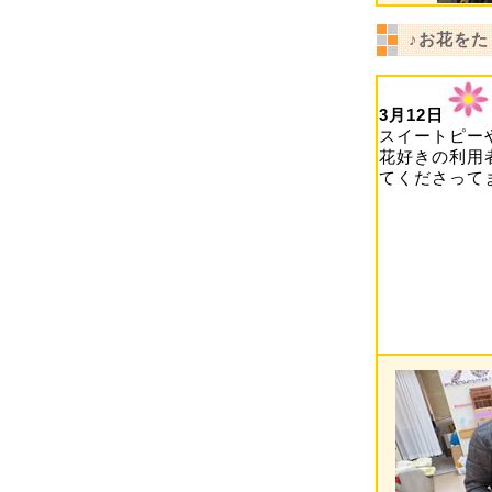
♪お花を
3月12日
スイートピー
花好きの利用
てくださって