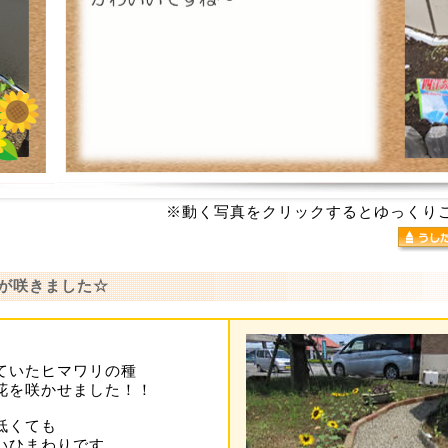
※動く写真をクリックするとゆっくり
りが咲きました☆
ていたヒマワリの種
花を咲かせました！！
低くても
いひまわりです。