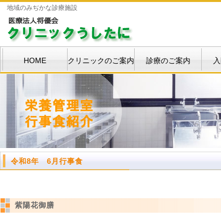
地域のみぢかな診療施設
HOME
クリニックのご案内
診療のご案内
入
令和8年 6月行事食
紫陽花御膳