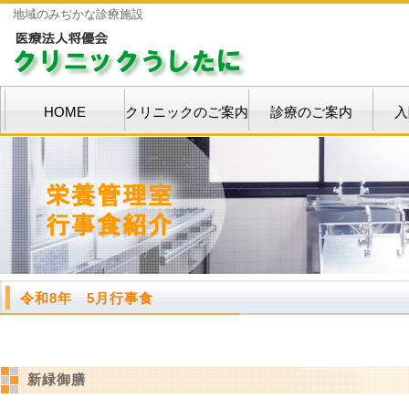
地域のみぢかな診療施設
HOME
クリニックのご案内
診療のご案内
入
令和8年 5月行事食
新緑御膳