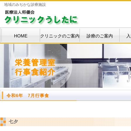
地域のみぢかな診療施設
HOME
クリニックのご案内
診療のご案内
入
令和6年 7月行事食
七夕