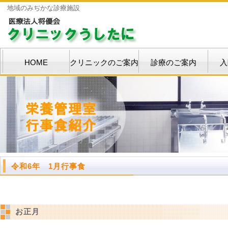
地域のみぢかな診療施設
HOME
クリニックのご案内
診療のご案内
入
令和6年 1月行事食
お正月