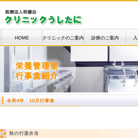
HOME
クリニックのご案内
診療のご案内
入
令和4年 10月行事食
秋の行楽弁当