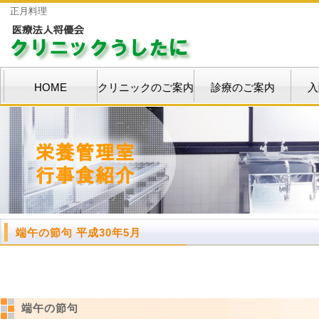
正月料理
HOME
クリニックのご案内
診療のご案内
入
端午の節句 平成30年5月
端午の節句