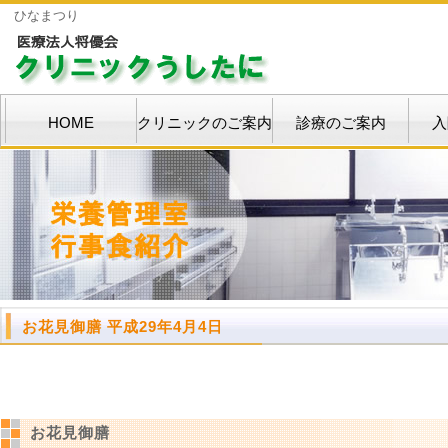
ひなまつり
HOME
クリニックのご案内
診療のご案内
入
お花見御膳 平成29年4月4日
お花見御膳