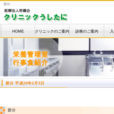
節分
HOME
クリニックのご案内
診療のご案内
入
節分 平成29年2月3日
節分