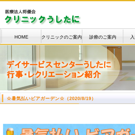
HOME
クリニックのご案内
診療のご案内
入
☆
暑気払いビアガーデン
☆
（2020/8/19）