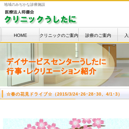
地域のみぢかな診療施設
HOME
クリニックのご案内
診療のご案内
入
☆春の花見ドライブ☆（
2015/3/24･26･28･30、4/1･3）